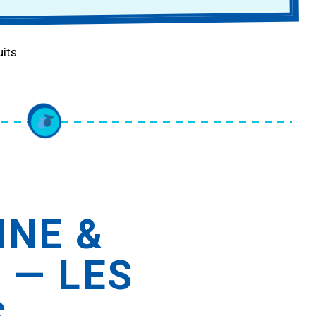
INE &
 — LES
S