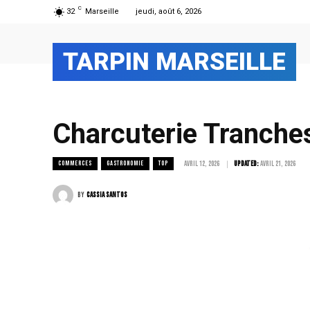
C
32
Marseille
jeudi, août 6, 2026
TARPIN MARSEILLE
Charcuterie Tranche
COMMERCES
GASTRONOMIE
TOP
avril 12, 2026
Updated:
avril 21, 2026
By
Cassia Santos