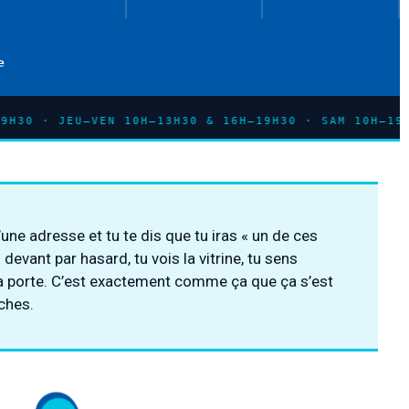
e
 10H–13H30 & 16H–19H30 · SAM 10H–19H30 · SAUCISSO
une adresse et tu te dis que tu iras « un de ces
 devant par hasard, tu vois la vitrine, tu sens
la porte. C’est exactement comme ça que ça s’est
ches.