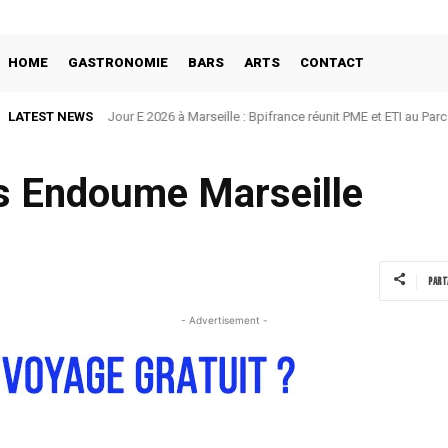
HOME
GASTRONOMIE
BARS
ARTS
CONTACT
LATEST NEWS
Sirha Méditerranée 2026 : Marseille capitale de la gastrono
s Endoume Marseille
Part
- Advertisement -