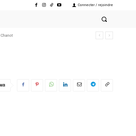
Connecter / rejoindre
mie
ager