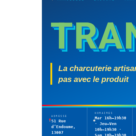
TRA
La charcuterie artisa
pas avec le produit
HORAIRES
ADRESSE
Mar 16h–19h30
51 Rue
· Jeu–Ven
d’Endoume,
10h–19h30 ·
13007
Sam 10h–19h30