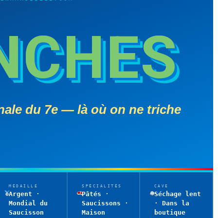
NCHES
nale du 7e — là où on ne triche
MÉDAILLE
SPÉCIALITÉS
CAVE
Argent ·
Pâtés ·
Séchage lent
Mondial du
Saucissons ·
· Dans la
Saucisson
Maison
boutique