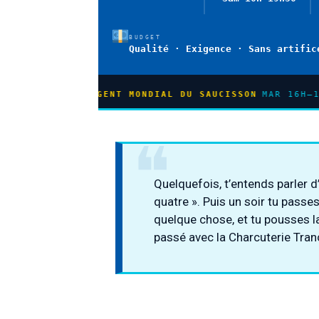
BUDGET
Qualité · Exigence · Sans artific
RGENT MONDIAL DU SAUCISSON
· MAR 16H–19H30 · JEU–VEN
Quelquefois, t’entends parler d’
quatre ». Puis un soir tu passes
quelque chose, et tu pousses 
passé avec la Charcuterie Tran