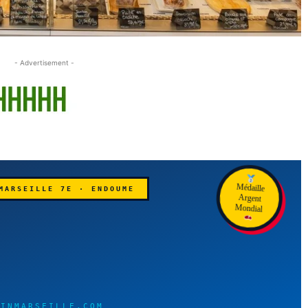
- Advertisement -
MARSEILLE 7E · ENDOUME
Médaille
Argent
Mondial
INMARSEILLE.COM