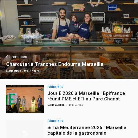
Commerces
Charcuterie Tranches Endoume Marseille
Cassia Santos
-
avril 12, 2026
Événements
Jour E 2026 à Marseille : Bpifrance
réunit PME et ETI au Parc Chanot
TARPIN MARSEILLE
-
avril 4, 2026
Événements
Sirha Méditerranée 2026 : Marseille
capitale de la gastronomie