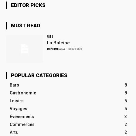
EDITOR PICKS
MUST READ
Arts
La Baleine
TARPIN MARSEILLE
-
mars 5, 2026
POPULAR CATEGORIES
Bars
8
Gastronomie
8
Loisirs
5
Voyages
5
Événements
3
Commerces
2
Arts
2