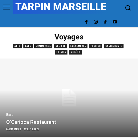
TARPIN MARSEILLE
Voyages
ARTS
BARS
COMMERCES
CULTURE
ÉVÉNEMENTS
FASHION
GASTRONOMIE
LOISIRS
MUSÉES
Bars
O’Carioca Restaurant
Cassia Santos
-
avril 13, 2026