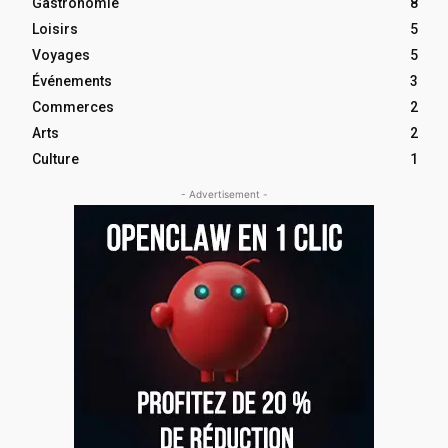
Gastronomie
8
Loisirs
5
Voyages
5
Événements
3
Commerces
2
Arts
2
Culture
1
- Advertisement -