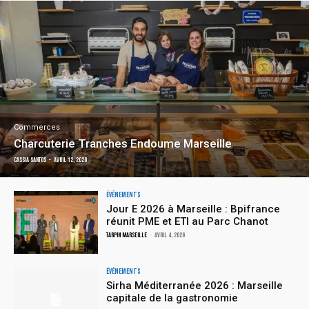
Commerces
Charcuterie Tranches Endoume Marseille
Cassia Santos
-
avril 12, 2026
Événements
Jour E 2026 à Marseille : Bpifrance
réunit PME et ETI au Parc Chanot
TARPIN MARSEILLE
-
avril 4, 2026
Événements
Sirha Méditerranée 2026 : Marseille
capitale de la gastronomie