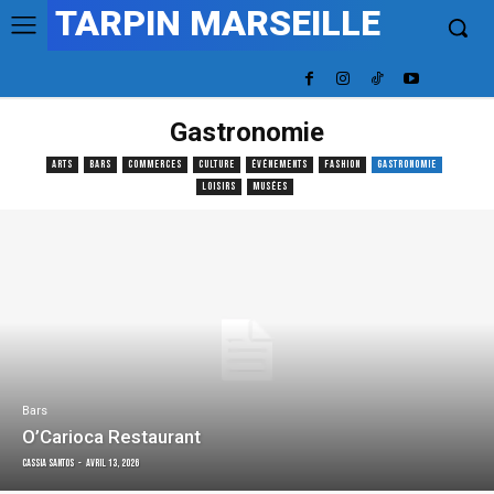
TARPIN MARSEILLE
Gastronomie
ARTS
BARS
COMMERCES
CULTURE
ÉVÉNEMENTS
FASHION
GASTRONOMIE
LOISIRS
MUSÉES
Bars
O’Carioca Restaurant
Cassia Santos
-
avril 13, 2026