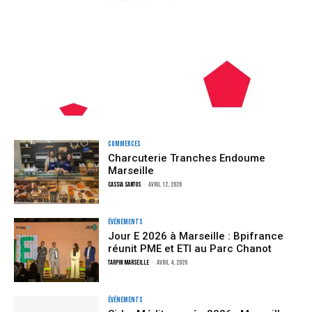
Commerces
Charcuterie Tranches Endoume
Marseille
Cassia Santos
-
avril 12, 2026
Événements
Jour E 2026 à Marseille : Bpifrance
réunit PME et ETI au Parc Chanot
TARPIN MARSEILLE
-
avril 4, 2026
Événements